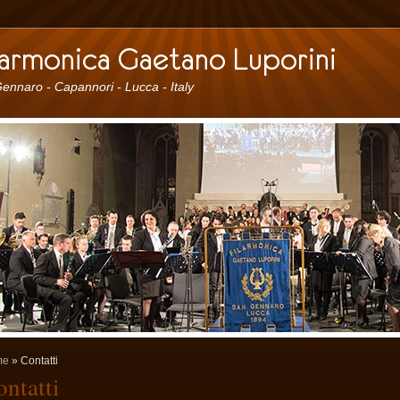
ennaro - Capannori - Lucca - Italy
me
» Contatti
ntatti