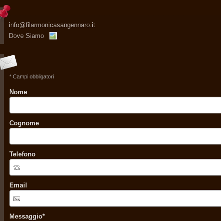
info@filarmonicasangennaro.it
Dove Siamo
* Campi obbligatori
Nome
Cognome
Telefono
Email
Messaggio
*